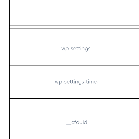
wp-settings-
wp-settings-time-
__cfduid