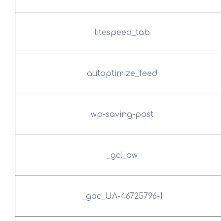
litespeed_tab
autoptimize_feed
wp-saving-post
_gcl_aw
_gac_UA-46725796-1