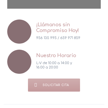
Peelings
Ácido Hialurónico
¡Llámanos sin
Rinomodelación
Compromiso Hoy!
Tratamiento de Manchas
956 135 995 / 659 971 859
Bruxismo
Nuestro Horario
L-V de 10:00 a 14:00 y
16:00 a 20:00
LANLUMA V y LANLUMA X
HIFU Corporal
SOLICITAR CITA
Criolipólisis
Celulitis