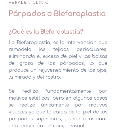
VERABEN CLINIC
T-Chair
Párpados o Blefaroplastia
Flacidez Corporal
¿Qué es la Blefaroplastia?
Obesidad
La Blefaroplastia, es la intervención que
Adiposidad Localizada
remodela los tejidos perioculares,
eliminando el exceso de piel y las bolsas
Remodelación de Glúteos
de grasa de los párpados, lo que
produce un rejuvenecimiento de los ojos,
Varices Estéticas
la mirada y del rostro.
Hiperhidrosis
Se realiza fundamentalmente por
motivos estéticos, pero en algunos casos
se realiza únicamente por motivos
visuales ya que la caída de la piel de los
Cirugía Plástica, Estética y Reparadora
párpados superiores, puede ocasionar
una reducción del campo visual.
Medicina Estética Facial