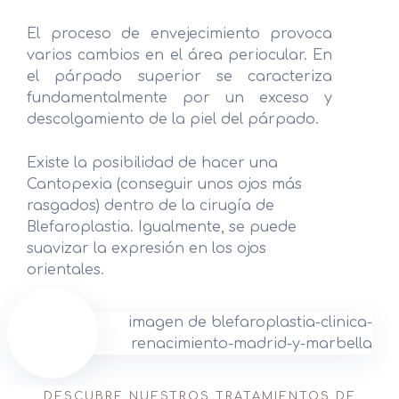
El proceso de envejecimiento provoca
Medicina Estética Corporal
varios cambios en el área periocular. En
el párpado superior se caracteriza
Medicina Estética Vascular
fundamentalmente por un exceso y
Medicina Estética Capilar
descolgamiento de la piel del párpado.
Medicina Estética Belleza
Existe la posibilidad de hacer una
Cantopexia (conseguir unos ojos más
Dietética y Nutrición
rasgados) dentro de la cirugía de
Blefaroplastia. Igualmente, se puede
Unidad de Depilación Láser
suavizar la expresión en los ojos
orientales.
Micropigmentación
DESCUBRE NUESTROS TRATAMIENTOS DE