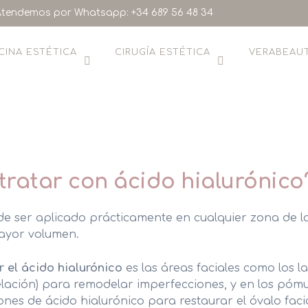
Open Time
tendemos por Whatsapp: +34 689 56 48 34
Mon-Fri: 8am-7pm
CINA ESTÉTICA
CIRUGÍA ESTÉTICA
VERABEAU
LANLUMA V Y LANLUMA X
C
HIFU CORPORAL
M
ratar con ácido hialurónico
CRIOLIPÓLISIS
M
e ser aplicado prácticamente en cualquier zona de la 
CELULITIS
M
mayor volumen.
T-CHAIR
M
r el ácido hialurónico
es las áreas faciales como los la
FLACIDEZ CORPORAL
M
lación) para remodelar imperfecciones, y en los pómu
iones de ácido hialurónico para restaurar el óvalo fac
OBESIDAD
D