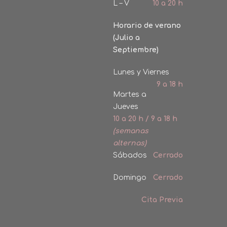
L – V
10 a 20 h
Horario de verano
(Julio a
Septiembre)
Lunes y Viernes
9 a 18 h
Martes a
Jueves
10 a 20 h / 9 a 18 h
(semanas
alternas)
Sábados
Cerrado
Domingo
Cerrado
Cita Previa