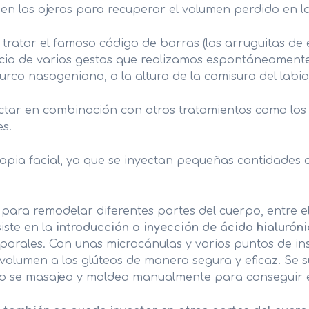
en las ojeras para recuperar el volumen perdido en l
ADIPOSIDAD LOCALIZADA
U
a tratar el famoso código de barras (las arruguitas de
REMODELACIÓN DE GLÚTEOS
M
ncia de varios gestos que realizamos espontáneamente 
urco nasogeniano, a la altura de la comisura del labio)
VARICES ESTÉTICAS
HIPERHIDROSIS
ectar en combinación con otros tratamientos como los
es.
ia facial, ya que se inyectan pequeñas cantidades de 
para remodelar diferentes partes del cuerpo, entre ell
siste en la
introducción o inyección de ácido hialurón
orales. Con unas microcánulas y varios puntos de ins
olumen a los glúteos de manera segura y eficaz. Se sue
uego se masajea y moldea manualmente para conseguir 