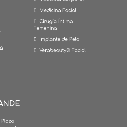
Medicina Facial
Cirugía Íntima
A
Femenina
Implante de Pelo
la
Verabeauty® Facial
RANDE
 Plaza