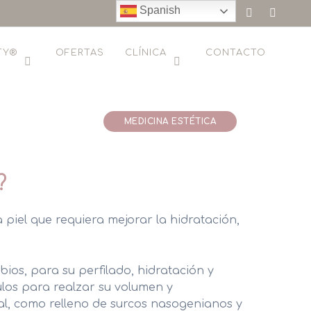
Call us
Office Address
Spanish
(+00)888.666.88
183 Donato Parkways, NY
TY®
OFERTAS
CLÍNICA
CONTACTO
MEDICINA ESTÉTICA
IRUGÍA PLÁSTICA, ESTÉTICA Y REPARADORA
EDICINA ESTÉTICA FACIAL
?
EDICINA ESTÉTICA CORPORAL
piel que requiera mejorar la hidratación,
EDICINA ESTÉTICA VASCULAR
EDICINA ESTÉTICA CAPILAR
bios, para su perfilado, hidratación y
EDICINA ESTÉTICA BELLEZA
los para realzar su volumen y
ial, como relleno de surcos nasogenianos y
IETÉTICA Y NUTRICIÓN