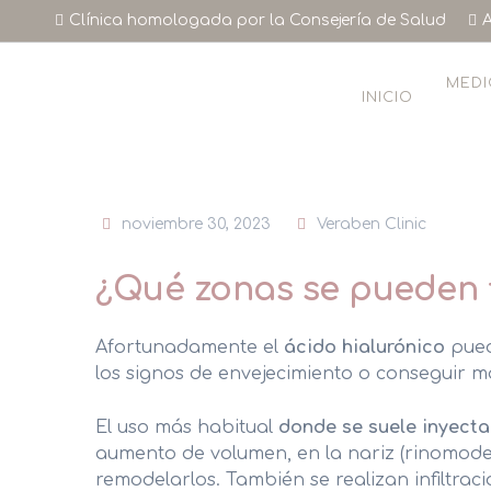
Skip
Clínica homologada por la Consejería de Salud
A
to
content
MEDI
INICIO
noviembre 30, 2023
Veraben Clinic
HIFU FACIAL
FLACIDEZ FACIAL
¿Qué zonas se pueden t
CORRECCIÓN DE ARRUGAS
Afortunadamente el
ácido hialurónico
pued
ARRUGAS DE EXPRESIÓN
los signos de envejecimiento o conseguir 
VOLUMEN FACIAL / RELLENOS
El uso más habitual
donde se suele inyecta
MESOTERAPIA CON VITAMINAS
aumento de volumen, en la nariz (rinomode
remodelarlos. También se realizan infiltrac
PEELINGS