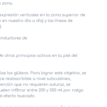
a zona.
NIDAD DE DEPILACIÓN LÁSER
 expresión verticales en la zona superior de
ICROPIGMENTACIÓN
en nuestro día a día) y las líneas de
.
 inductores de
otros principios activos en la piel del
as los glúteos. Para lograr este objetivo, se
ico
reabsorbible a nivel subcutáneo,
erción que no requieren suturas, se
len infiltrar entre 200 y 500 ml por nalga
el efecto buscado.