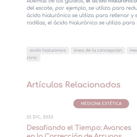
Además de los glúteos,
el ácido hialurónic
del escote, por ejemplo, se utiliza para redu
ácido hialurónico se utiliza para rellenar y
rodillas, el ácido hialurónico se utiliza par
acido hialuronico
linea de la concepcion
med
clinic
Artículos Relacionados
MEDICINA ESTÉTICA
22 DIC, 2023
Desafiando el Tiempo: Avances
en la Corrección de Arrugas