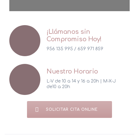
Peelings
Ácido Hialurónico
¡Llámanos sin
Rinomodelación
Compromiso Hoy!
Tratamiento de Manchas
956 135 995 / 659 971 859
Bruxismo
Nuestro Horario
L-V de 10 a 14 y 16 a 20h | M-X-J
de10 a 20h
LANLUMA V y LANLUMA X
HIFU Corporal
SOLICITAR CITA ONLINE
Criolipólisis
Celulitis