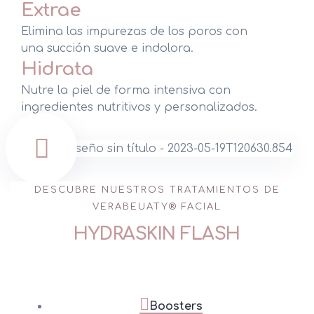
Extrae
Medicina Estética Corporal
Elimina las impurezas de los poros con
una succión suave e indolora.
Medicina Estética Vascular
Hidrata
Nutre la piel de forma intensiva con
Medicina Estética Capilar
ingredientes nutritivos y personalizados.
Medicina Estética Belleza
Dietética y Nutrición
Unidad de Depilación Láser
DESCUBRE NUESTROS TRATAMIENTOS DE
VERABEUATY® FACIAL
Micropigmentación
HYDRASKIN FLASH
Boosters