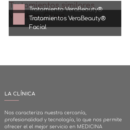
Tratamientos similares
Tratamiento VeraBeauty®
Veraben Clinic
Corporal
Tratamientos VeraBeauty®
Facial
LA CLÍNICA
Nos caracteriza nuestra cercanía,
profesionalidad y tecnología, lo que nos permite
ofrecer el el mejor servicio en MEDICINA