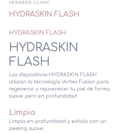
VERABEN CLINIC
T-Chair
HYDRASKIN FLASH
Flacidez Corporal
HYDRASKIN FLASH
Obesidad
HYDRASKIN
Adiposidad Localizada
FLASH
Remodelación de Glúteos
Los dispositivos HYDRASKIN FLASH
Varices Estéticas
utilizan la tecnología Vortex Fusion para
regenerar y rejuvenecer tu piel de forma
Hiperhidrosis
suave pero en profundidad
Limpia
Cirugía Plástica, Estética y Reparadora
Limpia en profundidad y exfolia con un
peeling suave.
Medicina Estética Facial