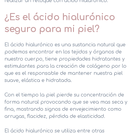
realizar un retoque con ácido hialurónico.
Medicina Estética Corporal
¿Es el ácido hialurónico
Medicina Estética Vascular
seguro para mi piel?
Medicina Estética Capilar
El ácido hialurónico es una sustancia natural que
podemos encontrar en los tejidos y órganos de
Medicina Estética Belleza
nuestro cuerpo, tiene propiedades hidratantes y
estimulantes para la creación de colágeno por lo
Dietética y Nutrición
que es el responsable de mantener nuestra piel
Unidad de Depilación Láser
suave, elástica e hidratada.
Micropigmentación
Con el tiempo la piel pierde su concentración de
forma natural provocando que se vea mas seca y
fina, mostrando signos de envejecimiento como
arrugas, flacidez, pérdida de elasticidad.
El ácido hialurónico se utiliza entre otras