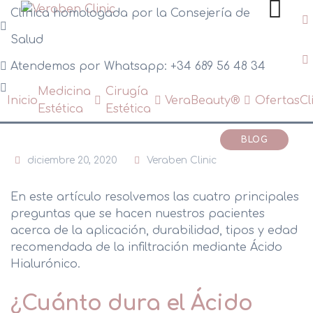
Skip
Clínica homologada por la Consejería de
to
Salud
content
Atendemos por Whatsapp: +34 689 56 48 34
Medicina
Cirugía
Inicio
VeraBeauty®
Ofertas
Cl
Estética
Estética
HIFU Facial
BLOG
Flacidez Facial
diciembre 20, 2020
Veraben Clinic
Corrección de Arrugas
En este artículo resolvemos las cuatro principales
preguntas que se hacen nuestros pacientes
Arrugas de Expresión
acerca de la aplicación, durabilidad, tipos y edad
recomendada de la infiltración mediante Ácido
Volumen Facial / Rellenos
Hialurónico.
Mesoterapia con Vitaminas
¿Cuánto dura el Ácido