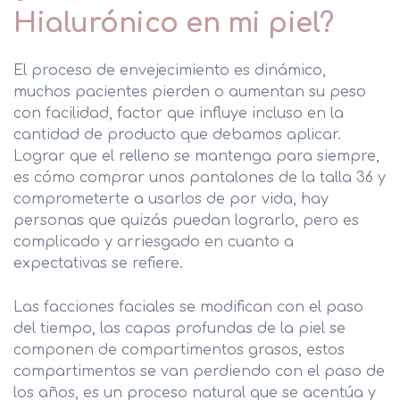
Peelings
Hialurónico en mi piel?
Ácido Hialurónico
El proceso de envejecimiento es dinámico,
muchos pacientes pierden o aumentan su peso
Rinomodelación
con facilidad, factor que influye incluso en la
Tratamiento de Manchas
cantidad de producto que debamos aplicar.
Lograr que el relleno se mantenga para siempre,
Bruxismo
es cómo comprar unos pantalones de la talla 36 y
comprometerte a usarlos de por vida, hay
personas que quizás puedan lograrlo, pero es
complicado y arriesgado en cuanto a
LANLUMA V y LANLUMA X
expectativas se refiere.
HIFU Corporal
Las facciones faciales se modifican con el paso
del tiempo, las capas profundas de la piel se
Criolipólisis
componen de compartimentos grasos, estos
compartimentos se van perdiendo con el paso de
Celulitis
los años, es un proceso natural que se acentúa y