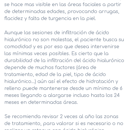
se hace mas visible en las áreas faciales a partir
T-Chair
de determinadas edades, provocando arrugas,
flacidez y falta de turgencia en la piel.
Flacidez Corporal
Aunque las sesiones de infiltración de ácido
Obesidad
hialurónico no son molestas, el paciente busca su
comodidad y es por eso que desea intervenirse
Adiposidad Localizada
las mínimas veces posibles. Es cierto que la
durabilidad de la infiltración del ácido hialurónico
Remodelación de Glúteos
depende de muchos factores (área de
Varices Estéticas
tratamiento, edad de la piel, tipo de ácido
hialurónico…) aún así el efecto de hidratación y
Hiperhidrosis
relleno puede mantenerse desde un mínimo de 6
meses llegando a alargarse incluso hasta los 24
meses en determinadas áreas.
Cirugía Plástica, Estética y Reparadora
Se recomienda revisar 2 veces al año las zonas
de tratamiento, para valorar si es necesario o no
Medicina Estética Facial