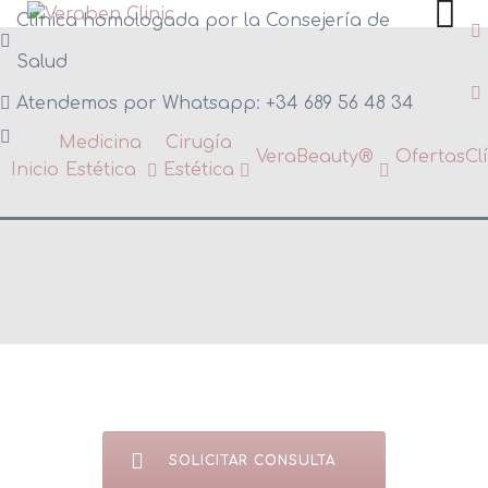
Skip
Clínica homologada por la Consejería de
to
Salud
content
Atendemos por Whatsapp: +34 689 56 48 34
Medicina
Cirugía
VeraBeauty®
Ofertas
Cl
Inicio
Estética
Estética
HIFU Facial
Flacidez Facial
Corrección de Arrugas
Arrugas de Expresión
Volumen Facial / Rellenos
Mesoterapia con Vitaminas
SOLICITAR CONSULTA