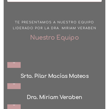
TE PRESENTAMOS A NUESTRO EQUIPO
LIDERADO POR LA DRA. MIRIAM VERABEN
Nuestro Equipo
A
T
É
C
N
I
C
O
S
U
P
E
R
I
O
R
E
S
T
É
T
I
C
Srta. Pilar Macías Mateos
O
Dra. Miriam Veraben