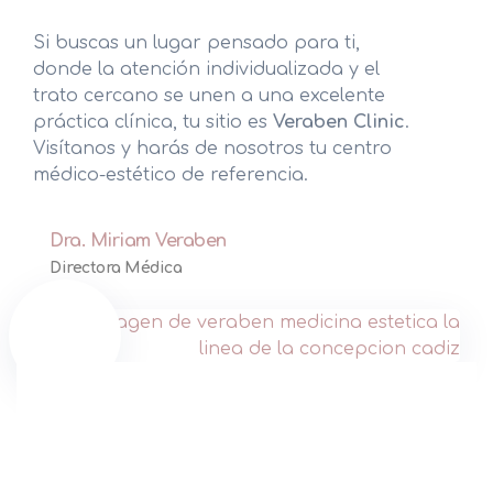
T-Chair
Si buscas un lugar pensado para ti,
donde la atención individualizada y el
Flacidez Corporal
trato cercano se unen a una excelente
práctica clínica, tu sitio es
Veraben Clinic
.
Obesidad
Visítanos y harás de nosotros tu centro
médico-estético de referencia.
Adiposidad Localizada
Remodelación de Glúteos
Dra. Miriam Veraben
Directora Médica
Varices Estéticas
Hiperhidrosis
Cirugía Plástica, Estética y Reparadora
Medicina Estética Facial