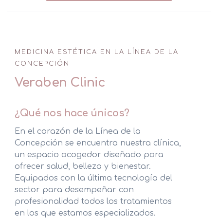
Peelings
Ácido Hialurónico
Rinomodelación
MEDICINA ESTÉTICA EN LA LÍNEA DE LA
CONCEPCIÓN
Tratamiento de Manchas
Veraben Clinic
Bruxismo
¿Qué nos hace únicos?
En el corazón de la Línea de la
LANLUMA V y LANLUMA X
Concepción se encuentra nuestra clínica,
un espacio acogedor diseñado para
HIFU Corporal
ofrecer salud, belleza y bienestar.
Equipados con la última tecnología del
Criolipólisis
sector para desempeñar con
profesionalidad todos los tratamientos
Celulitis
en los que estamos especializados.